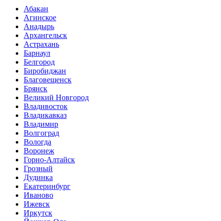
Абакан
Агинское
Анадырь
Архангельск
Астрахань
Барнаул
Белгород
Биробиджан
Благовещенск
Брянск
Великий Новгород
Владивосток
Владикавказ
Владимир
Волгоград
Вологда
Воронеж
Горно-Алтайск
Грозный
Дудинка
Екатеринбург
Иваново
Ижевск
Иркутск