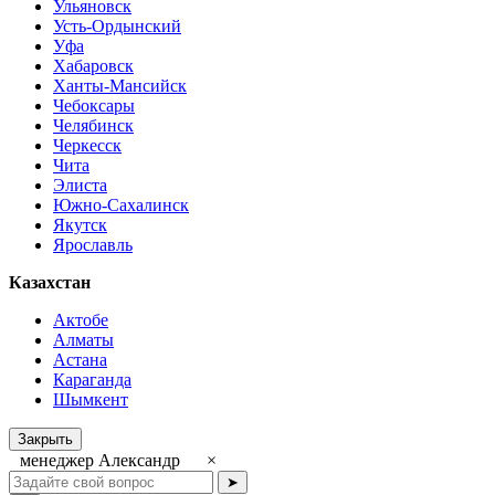
Ульяновск
Усть-Ордынский
Уфа
Хабаровск
Ханты-Мансийск
Чебоксары
Челябинск
Черкесск
Чита
Элиста
Южно-Сахалинск
Якутск
Ярославль
Казахстан
Актобе
Алматы
Астана
Караганда
Шымкент
Закрыть
менеджер Александр
×
➤