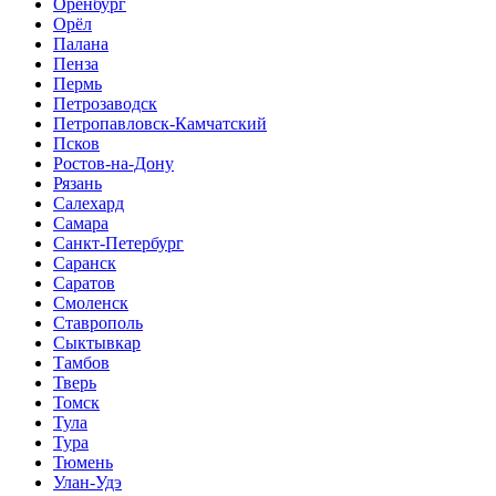
Оренбург
Орёл
Палана
Пенза
Пермь
Петрозаводск
Петропавловск-Камчатский
Псков
Ростов-на-Дону
Рязань
Салехард
Самара
Санкт-Петербург
Саранск
Саратов
Смоленск
Ставрополь
Сыктывкар
Тамбов
Тверь
Томск
Тула
Тура
Тюмень
Улан-Удэ