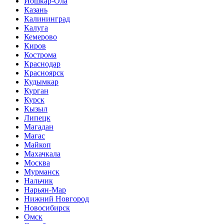
Йошкар-Ола
Казань
Калининград
Калуга
Кемерово
Киров
Кострома
Краснодар
Красноярск
Кудымкар
Курган
Курск
Кызыл
Липецк
Магадан
Магас
Майкоп
Махачкала
Москва
Мурманск
Нальчик
Нарьян-Мар
Нижний Новгород
Новосибирск
Омск